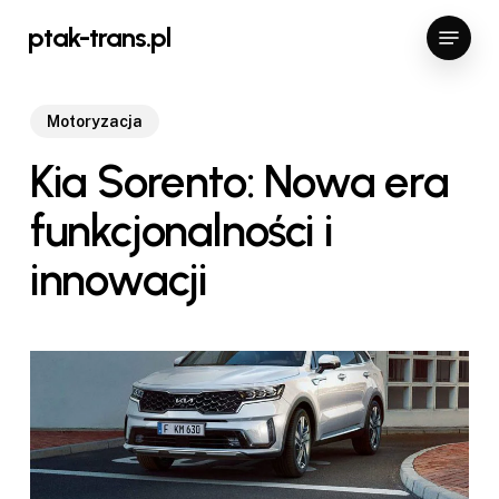
Skip
Menu
ptak-trans.pl
to
Close
main
Menu
content
Motoryzacja
Kia Sorento: Nowa era
funkcjonalności i
innowacji