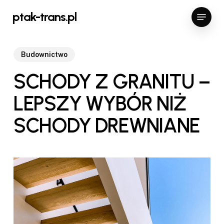
Skip
Menu
ptak-trans.pl
to
Close
main
Menu
content
Budownictwo
SCHODY Z GRANITU –
LEPSZY WYBÓR NIŻ
SCHODY DREWNIANE