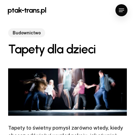
Skip
Menu
ptak-trans.pl
to
Close
main
Menu
content
Budownictwo
Tapety dla dzieci
Tapety to świetny pomysł zarówno wtedy, kiedy